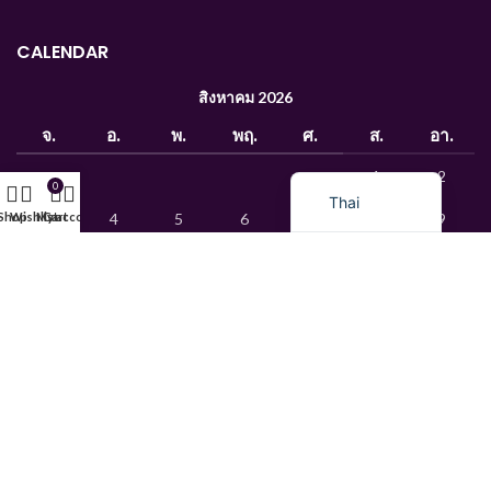
Uzbek
CALENDAR
French
Chinese
สิงหาคม 2026
Russian
จ.
อ.
พ.
พฤ.
ศ.
ส.
อา.
English
1
2
0
Thai
Shop
Wishlist
My account
Cart
3
4
5
6
7
8
9
10
11
12
13
14
15
16
17
18
19
20
21
22
23
24
25
26
27
28
29
30
31
« ม.ค.
© 2015 Mks Chemica. All rights reserved