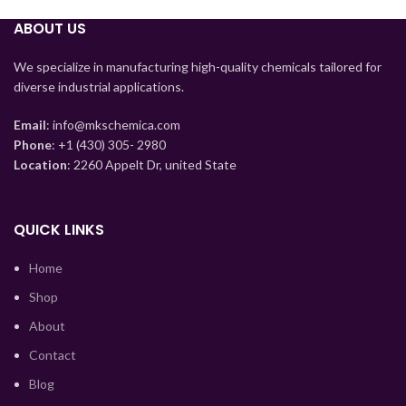
Tajik
ABOUT US
Myanmar
Mongolian
We specialize in manufacturing high-quality chemicals tailored for
diverse industrial applications.
Lao
Kyrgyz
Email
: info@mkschemica.com
Phone
: +1 (430) 305- 2980
Kazakh
Location
: 2260 Appelt Dr, united State
Korean
Indonesian
QUICK LINKS
Hindi
Home
German
Shop
Bengali
About
Vietnamese
Contact
Turkish
Blog
Ukrainian